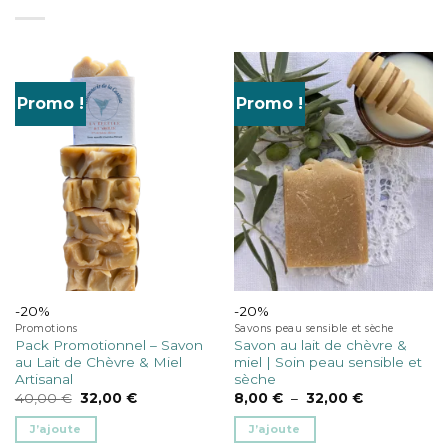
Promo !
Promo !
-20%
-20%
Promotions
Savons peau sensible et sèche
Pack Promotionnel – Savon
Savon au lait de chèvre &
au Lait de Chèvre & Miel
miel | Soin peau sensible et
Artisanal
sèche
Le
Le
Plage
40,00
€
32,00
€
8,00
€
–
32,00
€
prix
prix
de
initial
actuel
prix :
J’ajoute
J’ajoute
était :
est :
8,00 €