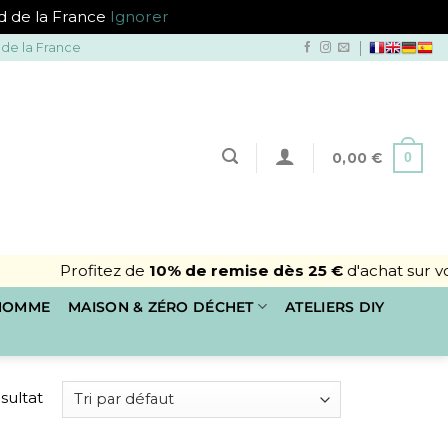
ud de la France
Ignorer
 de la France
0
0,00
€
rofitez de
10% de remise dès 25 €
d'achat sur votre pre
 HOMME
MAISON & ZÉRO DÉCHET
ATELIERS DIY
ésultat