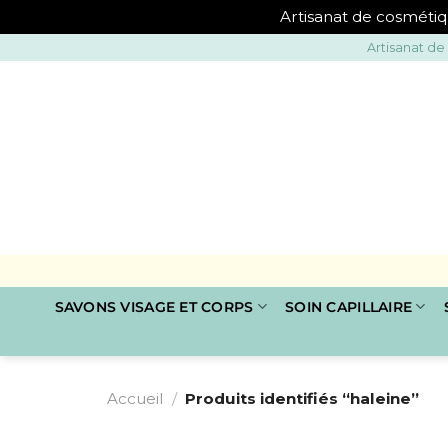
Artisanat de cosmétiq
Passer
Artisanat de
au
contenu
SAVONS VISAGE ET CORPS
SOIN CAPILLAIRE
Accueil
/
Produits identifiés “haleine”