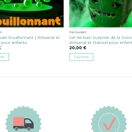
produit
en
Halloween
bain bouillonnant | Artisanal et
Sel de bain Surprise de la Sorci
 pour enfants
Artisanal et Naturel pour enfan
€
20,00
€
ute
J’ajoute
rs
ns.
t
s