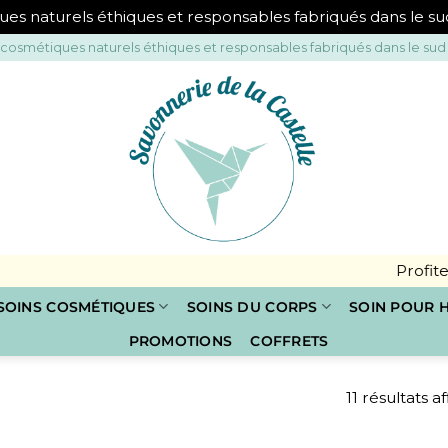
ues naturels éthiques et responsables fabriqués dans le s
 cosmétiques naturels éthiques et responsables fabriqués dans le sud
Profitez de
10% d
SOINS COSMÉTIQUES
SOINS DU CORPS
SOIN POUR
PROMOTIONS
COFFRETS
11 résultats a