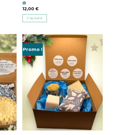
🎃
12,00
€
J’ajoute
Promo !