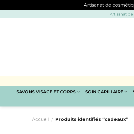
Artisanat de cosmétiq
Passer
Artisanat de
au
contenu
SAVONS VISAGE ET CORPS
SOIN CAPILLAIRE
Accueil
/
Produits identifiés “cadeaux”