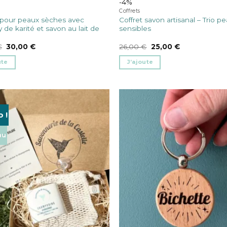
-4%
Coffrets
 pour peaux sèches avec
Coffret savon artisanal – Trio p
y de karité et savon au lait de
sensibles
Le
Le
Le
Le
€
30,00
€
26,00
€
25,00
€
prix
prix
prix
prix
initial
actuel
initial
actuel
ute
J’ajoute
était :
est :
était :
est :
34,00 €.
30,00 €.
26,00 €.
25,00 €.
rs
 !
ns.
au
t
s