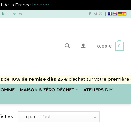
ud de la France
Ignorer
 de la France
0
0,00
€
e remise dès 25 €
d'achat sur votre première commande*
 HOMME
MAISON & ZÉRO DÉCHET
ATELIERS DIY
ffichés