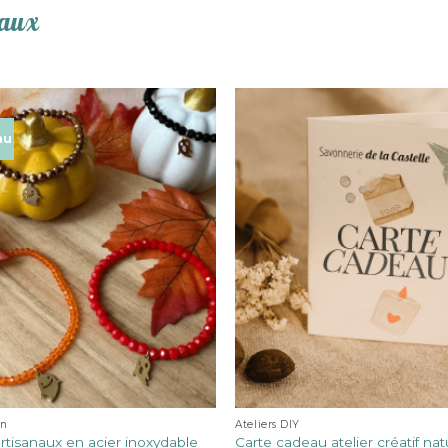
eaux
au
en
Ateliers DIY
artisanaux en acier inoxydable
Carte cadeau atelier créatif nat