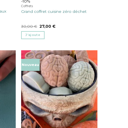
-10%
Coffrets
eaux
Grand coffret cuisine zéro déchet
Le
Le
30,00
€
27,00
€
prix
prix
initial
actuel
J’ajoute
était :
est :
30,00 €.
27,00 €.
Nouveau