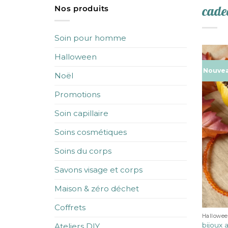
cad
Nos produits
Soin pour homme
Halloween
Nouve
Noël
Promotions
Soin capillaire
Soins cosmétiques
Soins du corps
Savons visage et corps
Maison & zéro déchet
Coffrets
Hallowe
bijoux 
Ateliers DIY