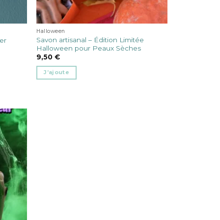
Halloween
Savon artisanal – Édition Limitée
er
Halloween pour Peaux Sèches
9,50
€
J’ajoute
Ce
produit
a
plusieurs
variations.
Les
options
peuvent
être
choisies
sur
la
page
du