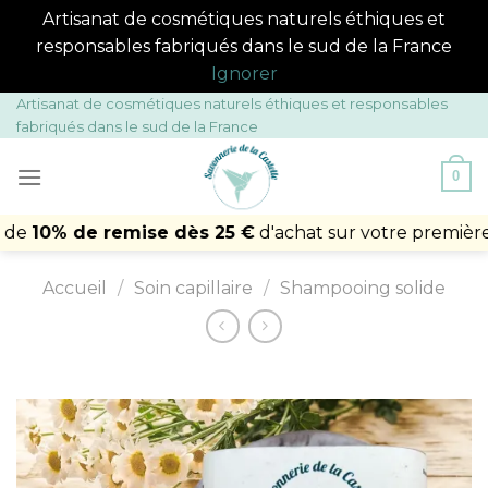
Artisanat de cosmétiques naturels éthiques et
responsables fabriqués dans le sud de la France
Ignorer
Passer
Artisanat de cosmétiques naturels éthiques et responsables
fabriqués dans le sud de la France
au
contenu
0
 de remise dès 25 €
d'achat sur votre première comm
Accueil
/
Soin capillaire
/
Shampooing solide