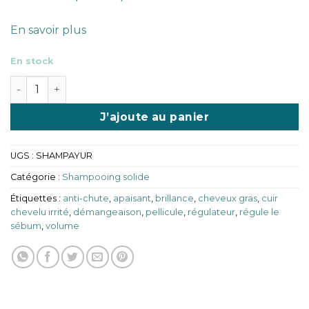
En savoir plus
En stock
quantité de Shampooing solide naturel pour cheveux g
J’ajoute au panier
UGS :
SHAMPAYUR
Catégorie :
Shampooing solide
Étiquettes :
anti-chute
,
apaisant
,
brillance
,
cheveux gras
,
cuir
chevelu irrité
,
démangeaison
,
pellicule
,
régulateur
,
régule le
sébum
,
volume