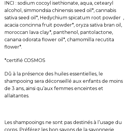
INCI : sodium cocoyl isethionate, aqua, cetearyl
alcohol, simmondsia chinensis seed oil*, cannabis
sativa seed oil*, Hedychium spicatum root powder ,
acacia concinna fruit powder*, oryza sativa bran oil,
moroccan lava clay*, panthenol, pantolactone,
canana odorata flower oil*, chamomilla recutita
flower*.
*certifié COSMOS
Dû à la présence des huiles essentielles, le
shampooing sera déconseillé aux enfants de moins
de 3 ans, ainsi qu’aux femmes enceintes et
allaitantes.
Les shampooings ne sont pas destinés à l’usage du
corps. Préférez les bon savons de la savonnerie