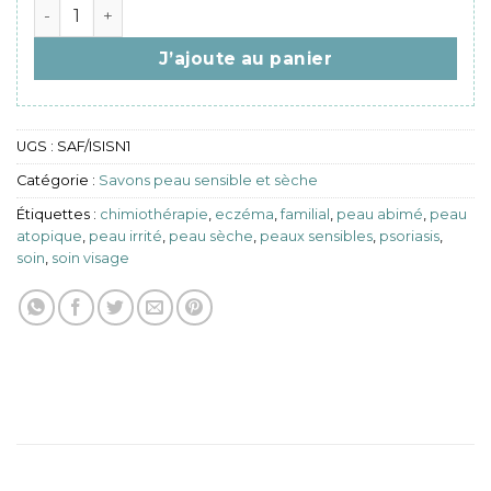
quantité de Savon au lait de jument bio – Soin répara
J’ajoute au panier
UGS :
SAF/ISISN1
Catégorie :
Savons peau sensible et sèche
Étiquettes :
chimiothérapie
,
eczéma
,
familial
,
peau abimé
,
peau
atopique
,
peau irrité
,
peau sèche
,
peaux sensibles
,
psoriasis
,
soin
,
soin visage