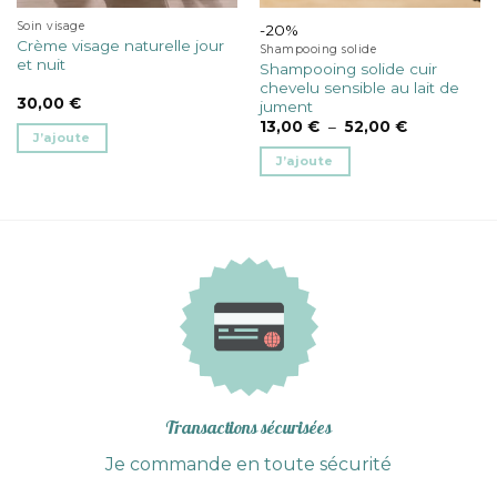
Soin visage
-20%
Crème visage naturelle jour
Shampooing solide
et nuit
Shampooing solide cuir
chevelu sensible au lait de
30,00
€
jument
Plage
13,00
€
–
52,00
€
J’ajoute
de
prix :
J’ajoute
13,00 €
à
Ce
52,00 €
produit
a
plusieurs
variations.
Les
options
peuvent
être
choisies
sur
Transactions sécurisées
la
Je commande en toute sécurité
page
du