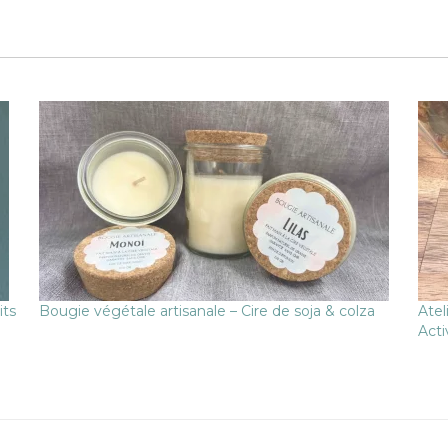
its
Bougie végétale artisanale – Cire de soja & colza
Atel
Acti