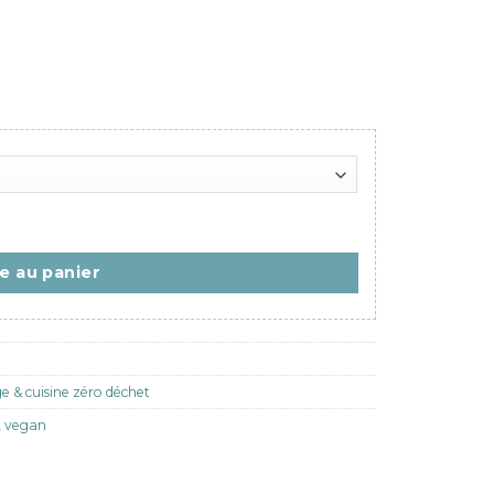
e naturelle – Artisanale & non toxique
te au panier
 & cuisine zéro déchet
,
vegan