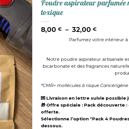
Poudre aspirateur parfumée n
toxique
Plage
8,00
–
32,00
€
€
de
Parfumez votre intérieur à
prix :
8,00 €
à
Notre poudre aspirateur artisanale es
32,00 €
bicarbonate et des fragrances naturell
produi
*CMR= mollécules à risque Cancérigène 
💌 Livraison en lettre suivie possibl
🎁 Offre spéciale : Pack découverte 
offerte.
Sélectionne l’option “Pack 4 Poudres
dessous.