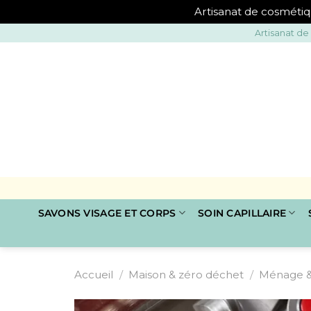
Artisanat de cosmétiq
Passer
Artisanat de
au
contenu
SAVONS VISAGE ET CORPS
SOIN CAPILLAIRE
Accueil
/
Maison & zéro déchet
/
Ménage & 