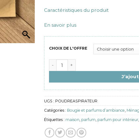
Caractéristiques du produit
En savoir plus
CHOIX DE L'OFFRE
quantité de Poudre aspirateur parfumé
J’ajou
UGS :
POUDREASPIRATEUR
Catégories :
Bougie et parfums d’ambiance
,
Ménage
Étiquettes :
maison
,
parfum
,
parfum pour intérieur