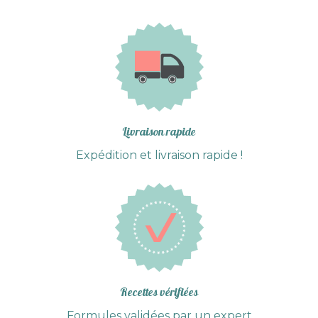
du
produit
Livraison rapide
Expédition et livraison rapide !
Recettes vérifiées
Formules validées par un expert