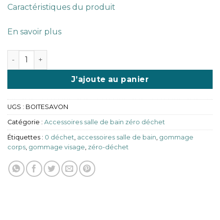
Caractéristiques du produit
En savoir plus
quantité de Boîte à savon zéro déchet – Pratique, mini
J’ajoute au panier
UGS :
BOITESAVON
Catégorie :
Accessoires salle de bain zéro déchet
Étiquettes :
0 déchet
,
accessoires salle de bain
,
gommage
corps
,
gommage visage
,
zéro-déchet