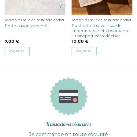
Accessoires salle de bain zéro déchet
Accessoires salle de bain zéro déchet
Pochette à savon solide
Porte savon aimanté
imperméable et absorbante
– transport zéro déchet
7,00
€
10,00
€
J’ajoute
J’ajoute
Ce
produit
a
plusieurs
variations.
Les
options
peuvent
être
choisies
sur
Transactions sécurisées
la
Je commande en toute sécurité
page