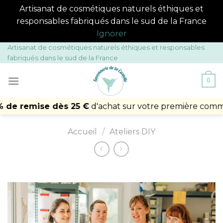
Artisanat de cosmétiques naturels éthiques et
responsables fabriqués dans le sud de la France
Ignorer
Passer
Artisanat de cosmétiques naturels éthiques et responsables
fabriqués dans le sud de la France
au
contenu
0
emise dès 25 €
d'achat sur votre première commande* a
Accueil
/
Ateliers DIY