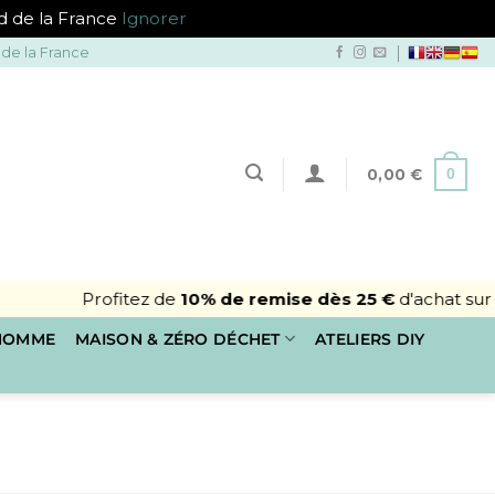
ud de la France
Ignorer
 de la France
0
0,00
€
Profitez de
10% de remise dès 25 €
d'achat sur v
 HOMME
MAISON & ZÉRO DÉCHET
ATELIERS DIY