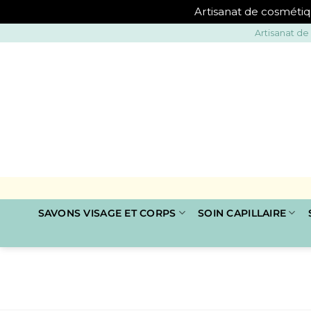
Artisanat de cosmétiq
Passer
Artisanat de
au
contenu
SAVONS VISAGE ET CORPS
SOIN CAPILLAIRE